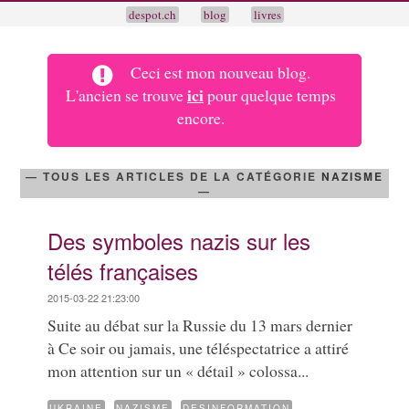
despot.ch
blog
livres
Ceci est mon nouveau blog.
ici
L'ancien se trouve
pour quelque temps
encore.
— TOUS LES ARTICLES DE LA CATÉGORIE
NAZISME
—
Des symboles nazis sur les
télés françaises
2015-03-22 21:23:00
Suite au débat sur la Russie du 13 mars dernier
à Ce soir ou jamais, une téléspectatrice a attiré
mon attention sur un « détail » colossa...
,
,
UKRAINE
NAZISME
DESINFORMATION