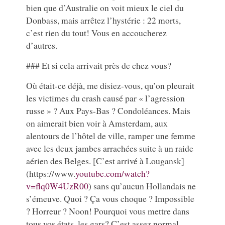
bien que d’Australie on voit mieux le ciel du
Donbass, mais arrêtez l’hystérie : 22 morts,
c’est rien du tout! Vous en accoucherez
d’autres.
### Et si cela arrivait près de chez vous?
Où était-ce déjà, me disiez-vous, qu’on pleurait
les victimes du crash causé par « l’agression
russe » ? Aux Pays-Bas ? Condoléances. Mais
on aimerait bien voir à Amsterdam, aux
alentours de l’hôtel de ville, ramper une femme
avec les deux jambes arrachées suite à un raide
aérien des Belges. [C’est arrivé à Lougansk]
(https://www.
youtube.com/watch?
v=flq0W4UzR00
) sans qu’aucun Hollandais ne
s’émeuve. Quoi ? Ça vous choque ? Impossible
? Horreur ? Noon! Pourquoi vous mettre dans
tous vos états, les gars? C’est assez normal,