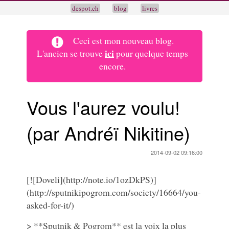
despot.ch
blog
livres
Ceci est mon nouveau blog.
ici
L'ancien se trouve
pour quelque temps
encore.
Vous l'aurez voulu!
(par Andréï Nikitine)
2014-09-02 09:16:00
[![Doveli](http://note.io/1ozDkPS)]
(http://sputnikipogrom.com/society/16664/you-
asked-for-it/)
> **Sputnik & Pogrom** est la voix la plus