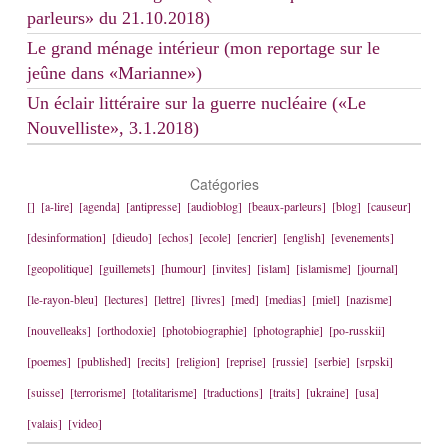
parleurs» du 21.10.2018)
Le grand ménage intérieur (mon reportage sur le
jeûne dans «Marianne»)
Un éclair littéraire sur la guerre nucléaire («Le
Nouvelliste», 3.1.2018)
Catégories
[]
[a-lire]
[agenda]
[antipresse]
[audioblog]
[beaux-parleurs]
[blog]
[causeur]
[desinformation]
[dieudo]
[echos]
[ecole]
[encrier]
[english]
[evenements]
[geopolitique]
[guillemets]
[humour]
[invites]
[islam]
[islamisme]
[journal]
[le-rayon-bleu]
[lectures]
[lettre]
[livres]
[med]
[medias]
[miel]
[nazisme]
[nouvelleaks]
[orthodoxie]
[photobiographie]
[photographie]
[po-russkii]
[poemes]
[published]
[recits]
[religion]
[reprise]
[russie]
[serbie]
[srpski]
[suisse]
[terrorisme]
[totalitarisme]
[traductions]
[traits]
[ukraine]
[usa]
[valais]
[video]