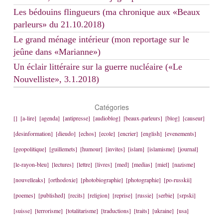
Les bédouins flingueurs (ma chronique aux «Beaux
parleurs» du 21.10.2018)
Le grand ménage intérieur (mon reportage sur le
jeûne dans «Marianne»)
Un éclair littéraire sur la guerre nucléaire («Le
Nouvelliste», 3.1.2018)
Catégories
[]
[a-lire]
[agenda]
[antipresse]
[audioblog]
[beaux-parleurs]
[blog]
[causeur]
[desinformation]
[dieudo]
[echos]
[ecole]
[encrier]
[english]
[evenements]
[geopolitique]
[guillemets]
[humour]
[invites]
[islam]
[islamisme]
[journal]
[le-rayon-bleu]
[lectures]
[lettre]
[livres]
[med]
[medias]
[miel]
[nazisme]
[nouvelleaks]
[orthodoxie]
[photobiographie]
[photographie]
[po-russkii]
[poemes]
[published]
[recits]
[religion]
[reprise]
[russie]
[serbie]
[srpski]
[suisse]
[terrorisme]
[totalitarisme]
[traductions]
[traits]
[ukraine]
[usa]