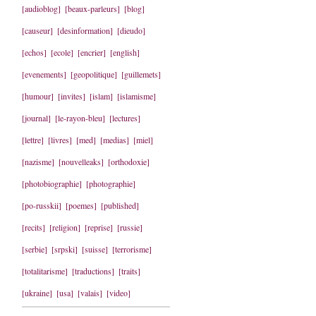
[audioblog]
[beaux-parleurs]
[blog]
[causeur]
[desinformation]
[dieudo]
[echos]
[ecole]
[encrier]
[english]
[evenements]
[geopolitique]
[guillemets]
[humour]
[invites]
[islam]
[islamisme]
[journal]
[le-rayon-bleu]
[lectures]
[lettre]
[livres]
[med]
[medias]
[miel]
[nazisme]
[nouvelleaks]
[orthodoxie]
[photobiographie]
[photographie]
[po-russkii]
[poemes]
[published]
[recits]
[religion]
[reprise]
[russie]
[serbie]
[srpski]
[suisse]
[terrorisme]
[totalitarisme]
[traductions]
[traits]
[ukraine]
[usa]
[valais]
[video]