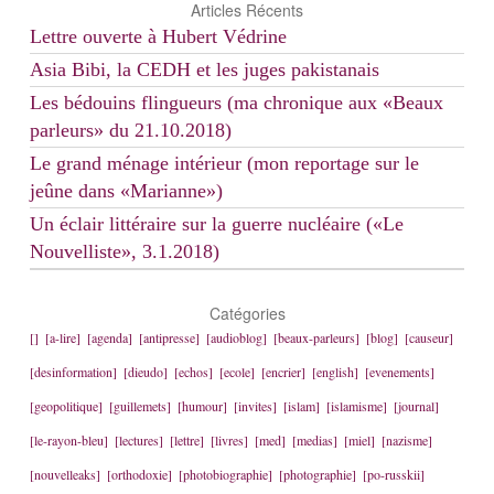
Articles Récents
Lettre ouverte à Hubert Védrine
Asia Bibi, la CEDH et les juges pakistanais
Les bédouins flingueurs (ma chronique aux «Beaux
parleurs» du 21.10.2018)
Le grand ménage intérieur (mon reportage sur le
jeûne dans «Marianne»)
Un éclair littéraire sur la guerre nucléaire («Le
Nouvelliste», 3.1.2018)
Catégories
[]
[a-lire]
[agenda]
[antipresse]
[audioblog]
[beaux-parleurs]
[blog]
[causeur]
[desinformation]
[dieudo]
[echos]
[ecole]
[encrier]
[english]
[evenements]
[geopolitique]
[guillemets]
[humour]
[invites]
[islam]
[islamisme]
[journal]
[le-rayon-bleu]
[lectures]
[lettre]
[livres]
[med]
[medias]
[miel]
[nazisme]
[nouvelleaks]
[orthodoxie]
[photobiographie]
[photographie]
[po-russkii]