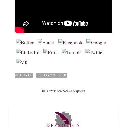
,
JOURNAL
LE RAYON BLEU
Tous droits réservés ©
despotica
.
DESPOTICA