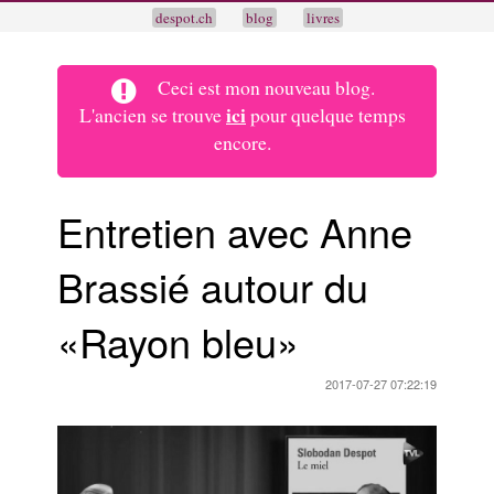
despot.ch
blog
livres
Ceci est mon nouveau blog.
ici
L'ancien se trouve
pour quelque temps
encore.
Entretien avec Anne
Brassié autour du
«Rayon bleu»
2017-07-27 07:22:19