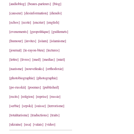
[audioblog]
[beaux-parleurs]
[blog]
[causeur]
[desinformation]
[dieudo]
[echos]
[ecole]
[encrier]
[english]
[evenements]
[geopolitique]
[guillemets]
[humour]
[invites]
[islam]
[islamisme]
[journal]
[le-rayon-bleu]
[lectures]
[lettre]
[livres]
[med]
[medias]
[miel]
[nazisme]
[nouvelleaks]
[orthodoxie]
[photobiographie]
[photographie]
[po-russkii]
[poemes]
[published]
[recits]
[religion]
[reprise]
[russie]
[serbie]
[srpski]
[suisse]
[terrorisme]
[totalitarisme]
[traductions]
[traits]
[ukraine]
[usa]
[valais]
[video]