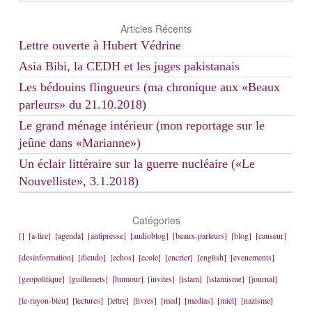
Articles Récents
Lettre ouverte à Hubert Védrine
Asia Bibi, la CEDH et les juges pakistanais
Les bédouins flingueurs (ma chronique aux «Beaux
parleurs» du 21.10.2018)
Le grand ménage intérieur (mon reportage sur le
jeûne dans «Marianne»)
Un éclair littéraire sur la guerre nucléaire («Le
Nouvelliste», 3.1.2018)
Catégories
[]
[a-lire]
[agenda]
[antipresse]
[audioblog]
[beaux-parleurs]
[blog]
[causeur]
[desinformation]
[dieudo]
[echos]
[ecole]
[encrier]
[english]
[evenements]
[geopolitique]
[guillemets]
[humour]
[invites]
[islam]
[islamisme]
[journal]
[le-rayon-bleu]
[lectures]
[lettre]
[livres]
[med]
[medias]
[miel]
[nazisme]