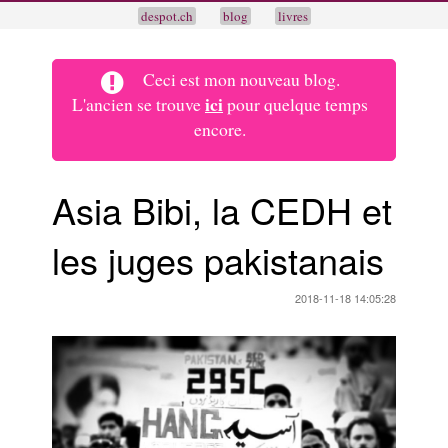
despot.ch
blog
livres
Ceci est mon nouveau blog.
ici
L'ancien se trouve
pour quelque temps
encore.
Asia Bibi, la CEDH et
les juges pakistanais
2018-11-18 14:05:28