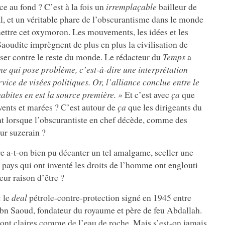
-ce au fond ? C’est à la fois un
irremplaçable
bailleur de
l, et un véritable phare de l’obscurantisme dans le monde
ttre cet oxymoron. Les mouvements, les idées et les
Saoudite imprègnent de plus en plus la civilisation de
esser contre le reste du monde. Le rédacteur du
Temps
a
me qui pose problème, c’est-à-dire une interprétation
vice de visées politiques. Or, l’alliance conclue entre le
habites en est la source première. »
Et c’est avec
ça
que
vents et marées ? C’est autour de
ça
que les dirigeants du
t lorsque l’obscurantiste en chef décède, comme des
eur suzerain ?
e a-t-on bien pu décanter un tel amalgame, sceller une
s pays qui ont inventé les droits de l’homme ont englouti
eur raison d’être ?
: le
deal
pétrole-contre-protection signé en 1945 entre
Ibn Saoud, fondateur du royaume et père de feu Abdallah.
ont claires comme de l’eau de roche. Mais s’est-on jamais