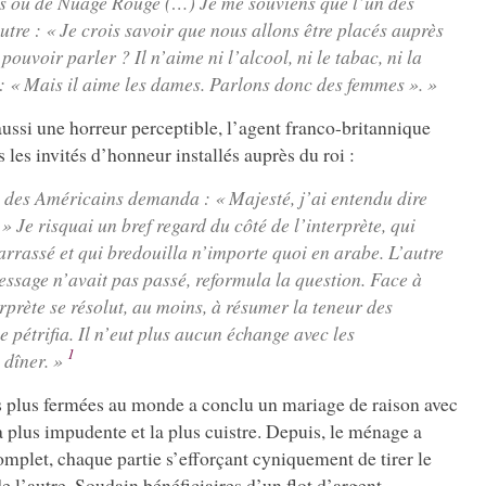
 ou de Nuage Rouge (…) Je me souviens que l’un des
utre : « Je crois savoir que nous allons être placés auprès
pouvoir parler ? Il n’aime ni l’alcool, ni le tabac, ni la
 : « Mais il aime les dames. Parlons donc des femmes ». »
ussi une horreur perceptible, l’agent franco-britannique
is les invités d’honneur installés auprès du roi :
n des Américains demanda : « Majesté, j’ai entendu dire
» Je risquai un bref regard du côté de l’interprète, qui
rassé et qui bredouilla n’importe quoi en arabe. L’autre
essage n’avait pas passé, reformula la question. Face à
erprète se résolut, au moins, à résumer la teneur des
e pétrifia. Il n’eut plus aucun échange avec les
1
 dîner. »
es plus fermées au monde a conclu un mariage de raison avec
a plus impudente et la plus cuistre. Depuis, le ménage a
mplet, chaque partie s’efforçant cyniquement de tirer le
e l’autre. Soudain bénéficiaires d’un flot d’argent