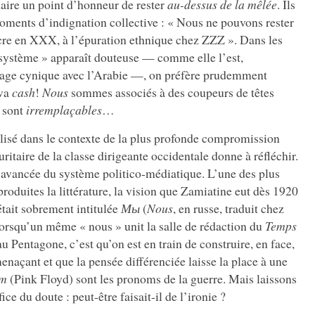
inaire un point d’honneur de rester
au-dessus de la mêlée
. Ils
 moments d’indignation collective : « Nous ne pouvons rester
acre en XXX, à l’épuration ethnique chez ZZZ ». Dans les
« système » apparaît douteuse — comme elle l’est,
riage cynique avec l’Arabie —, on préfère prudemment
 va
cash
!
Nous
sommes associés à des coupeurs de têtes
s sont
irremplaçables
…
lisé dans le contexte de la plus profonde compromission
itaire de la classe dirigeante occidentale donne à réfléchir.
avancée du système politico-médiatique. L’une des plus
produites la littérature, la vision que Zamiatine eut dès 1920
était sobrement intitulée
Мы
(
Nous
, en russe, traduit chez
Lorsqu’un même « nous » unit la salle de rédaction du
Temps
 Pentagone, c’est qu’on est en train de construire, en face,
enaçant et que la pensée différenciée laisse la place à une
em
(Pink Floyd) sont les pronoms de la guerre. Mais laissons
ice du doute : peut-être faisait-il de l’ironie ?