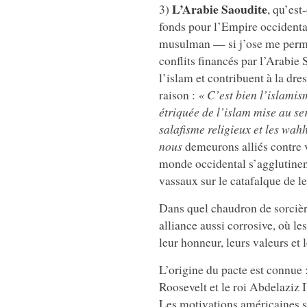
L’Arabie Saoudite
3)
, qu’est
fonds pour l’Empire occidenta
musulman — si j’ose me perme
conflits financés par l’Arabie 
l’islam et contribuent à la dr
raison :
« C’est bien l’islamis
étriquée de l’islam mise au ser
salafisme religieux et les wah
nous
demeurons alliés contre 
monde occidental s’agglutinen
vassaux sur le catafalque de l
Dans quel chaudron de sorcièr
alliance aussi corrosive, où le
leur honneur, leurs valeurs et l
L’origine du pacte est connue 
Roosevelt et le roi Abdelaziz 
Les motivations américaines s