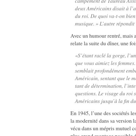
campement de Taureau Assis
deux Américains disait à l’a
du roi. De quoi va-t-on bien 
musique. » L’autre répondit
Avec un humour rentré, mais a
relate la suite du dîner, une fo
«S’étant raclé la gorge, l’u
que vous aimiez les femmes. 
semblait profondément embar
Américain, sentant que le m
tant de détermination, l’int
questions. Le visage du roi s
Américains jusqu’à la fin du
En 1945, l’une des sociétés l
la modernité dans sa version l
vécu dans un mépris mutuel co
plus grand avantage possible d