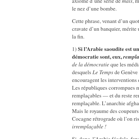
axiome d’une série de
mais
, 
le nez d’une bombe.
Cette phrase, venant d’un quot
cravate d’un banquier, mérite
la fin.
Si l’Arabie saoudite est un
1)
démocratie sont, eux,
rempla
de la démocratie
que les médi
desquels
Le Temps
de Genève p
encouragent les interventions
Les républiques corrompues m
remplaçables — et du reste re
remplaçable. L’anarchie afghan
Mais le royaume des coupeurs d
Cocagne rétrograde où l’on risq
irremplaçable !
Si, donc, l’Arabie féodale, fo