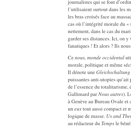
journalistes qui se font d’ord
l’utilisaient surtout dans les
les bras croisés face au mass
cas où l’intégrité morale du 
nettement, dans le cas du ma
garder ses distances. Ici, on y
fanatiques ! Et alors ? Ils nou
Ce
nous, monde occidental
uti
morale, politique et même sécur
Il dénote une
Gleichschaltung
puissantes anti-utopies qu’ait 
de l’essence du totalitarisme, 
Gallimard par
Nous autres
). 
à Genève au Bureau Ovale et au
un
eux
tout aussi compact et m
logique de masse.
Us and Th
au rédacteur du
Temps
le bénéf