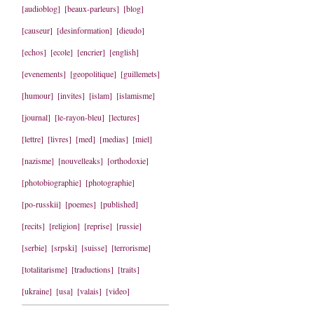
[audioblog]
[beaux-parleurs]
[blog]
[causeur]
[desinformation]
[dieudo]
[echos]
[ecole]
[encrier]
[english]
[evenements]
[geopolitique]
[guillemets]
[humour]
[invites]
[islam]
[islamisme]
[journal]
[le-rayon-bleu]
[lectures]
[lettre]
[livres]
[med]
[medias]
[miel]
[nazisme]
[nouvelleaks]
[orthodoxie]
[photobiographie]
[photographie]
[po-russkii]
[poemes]
[published]
[recits]
[religion]
[reprise]
[russie]
[serbie]
[srpski]
[suisse]
[terrorisme]
[totalitarisme]
[traductions]
[traits]
[ukraine]
[usa]
[valais]
[video]