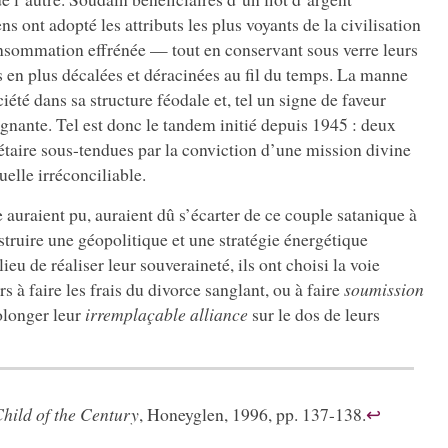
 ont adopté les attributs les plus voyants de la civilisation
sommation effrénée — tout en conservant sous verre leurs
 en plus décalées et déracinées au fil du temps. La manne
ociété dans sa structure féodale et, tel un signe de faveur
régnante. Tel est donc le tandem initié depuis 1945 : deux
taire sous-tendues par la conviction d’une mission divine
elle irréconciliable.
auraient pu, auraient dû s’écarter de ce couple satanique à
struire une géopolitique et une stratégie énergétique
eu de réaliser leur souveraineté, ils ont choisi la voie
rs à faire les frais du divorce sanglant, ou à faire
soumission
rolonger leur
irremplaçable alliance
sur le dos de leurs
hild of the Century
, Honeyglen, 1996, pp. 137-138.
↩