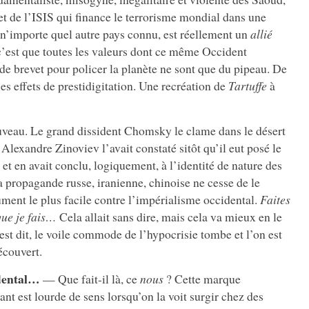
t de l’ISIS qui finance le terrorisme mondial dans une
n’importe quel autre pays connu, est réellement un
allié
c’est que toutes les valeurs dont ce même Occident
rt de brevet pour policer la planète ne sont que du pipeau. De
es effets de prestidigitation. Une recréation de
Tartuffe
à
ouveau. Le grand dissident Chomsky le clame dans le désert
Alexandre Zinoviev l’avait constaté sitôt qu’il eut posé le
 et en avait conclu, logiquement, à l’identité de nature des
a propagande russe, iranienne, chinoise ne cesse de le
ment le plus facile contre l’impérialisme occidental.
Faites
 que je fais…
Cela allait sans dire, mais cela va mieux en le
est dit, le voile commode de l’hypocrisie tombe et l’on est
écouvert.
dental…
— Que fait-il là, ce
nous
? Cette marque
nt est lourde de sens lorsqu’on la voit surgir chez des