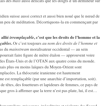
mais des
mais
aussi délicats que les doigts d’un démineur sur
idien suisse aussi correct et aussi bien noué que le nœud de
 un peu de méditation. Décortiquons-la en commençant par
 allié
, c’est que les droits de l’homme et la
irremplaçable
.
çables
Or c’est toujours
au nom des droits de l’homme et
as du
mainstream
moralisateur occidental — au sein
ourrait faire figure de mètre étalon — approuvent voire
 des États-Unis et de l’OTAN aux quatre coins du monde.
ais plus ou moins laïques du Moyen-Orient sont
mplacées. La théocratie iranienne est hautement
e est remplaçable (par une anarchie d’importation, soit).
e têtes, des fouetteurs et lapideurs de femmes, ce pays de
ue gros à affirmer que la terre n’est pas plate, lui, il est…
ndamentaliste, misogyne, inégalitaire et violente des Saoud,