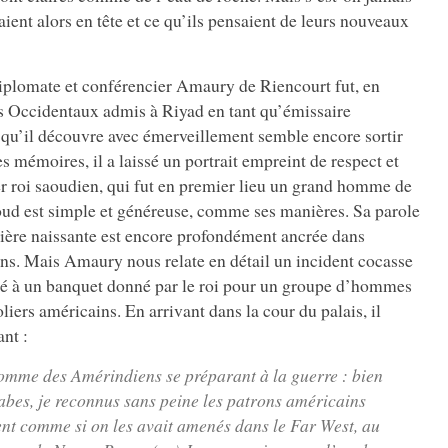
ent alors en tête et ce qu’ils pensaient de leurs nouveaux
 diplomate et conférencier Amaury de Riencourt fut, en
rs Occidentaux admis à Riyad en tant qu’émissaire
 qu’il découvre avec émerveillement semble encore sortir
es mémoires, il a laissé un portrait empreint de respect et
 roi saoudien, qui fut en premier lieu un grand homme de
aoud est simple et généreuse, comme ses manières. Sa parole
lière naissante est encore profondément ancrée dans
ins. Mais Amaury nous relate en détail un incident cocasse
nvité à un banquet donné par le roi pour un groupe d’hommes
oliers américains. En arrivant dans la cour du palais, il
nt :
omme des Amérindiens se préparant à la guerre : bien
rabes, je reconnus sans peine les patrons américains
nt comme si on les avait amenés dans le Far West, au