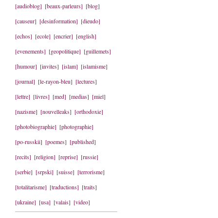
[audioblog]
[beaux-parleurs]
[blog]
[causeur]
[desinformation]
[dieudo]
[echos]
[ecole]
[encrier]
[english]
[evenements]
[geopolitique]
[guillemets]
[humour]
[invites]
[islam]
[islamisme]
[journal]
[le-rayon-bleu]
[lectures]
[lettre]
[livres]
[med]
[medias]
[miel]
[nazisme]
[nouvelleaks]
[orthodoxie]
[photobiographie]
[photographie]
[po-russkii]
[poemes]
[published]
[recits]
[religion]
[reprise]
[russie]
[serbie]
[srpski]
[suisse]
[terrorisme]
[totalitarisme]
[traductions]
[traits]
[ukraine]
[usa]
[valais]
[video]